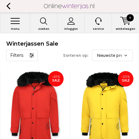
0
menu
zoeken
inloggen
service
winkelwagen
Winterjassen Sale
Filters
Sorteren op:
-45%
-25%
SALE
SALE