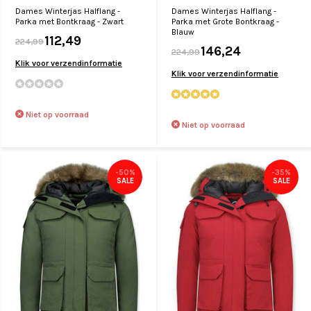
Dames Winterjas Halflang -
Dames Winterjas Halflang -
Parka met Bontkraag - Zwart
Parka met Grote Bontkraag -
Blauw
112,49
224,99
146,24
224,99
Klik voor verzendinformatie
Klik voor verzendinformatie
Niet op voorraad
Niet op voorraad
-50%
-35%
SALE
SALE