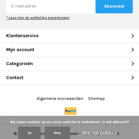
Abonneer
* Lees hier de wettelijke beperkingen
Klantenservice
Mijn account
Categorieën
Contact
Algemene voorwaarden
Sitemap
Wij slaan cookies op om onze website te verbeteren. Is dat akkoord?
Ja
Nee
Meer over cookies »
© 2026 - Powered by
Lightspeed
- Theme by
DMWS.nl