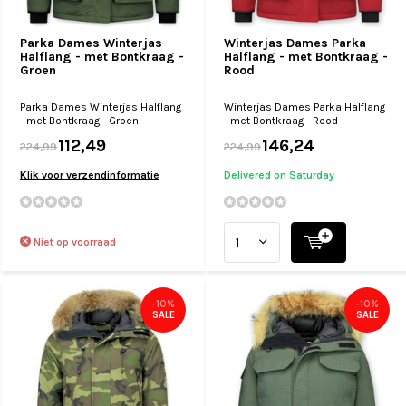
Parka Dames Winterjas
Winterjas Dames Parka
Halflang - met Bontkraag -
Halflang - met Bontkraag -
Groen
Rood
Parka Dames Winterjas Halflang
Winterjas Dames Parka Halflang
- met Bontkraag - Groen
- met Bontkraag - Rood
112,49
146,24
224,99
224,99
Klik voor verzendinformatie
Delivered on Saturday
Niet op voorraad
-10%
-10%
SALE
SALE