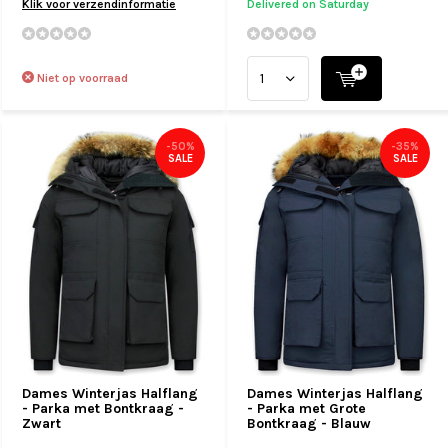
Klik voor verzendinformatie
Delivered on Saturday
Niet op voorraad
-50%
-35%
SALE
SALE
Dames Winterjas Halflang
Dames Winterjas Halflang
- Parka met Bontkraag -
- Parka met Grote
Zwart
Bontkraag - Blauw