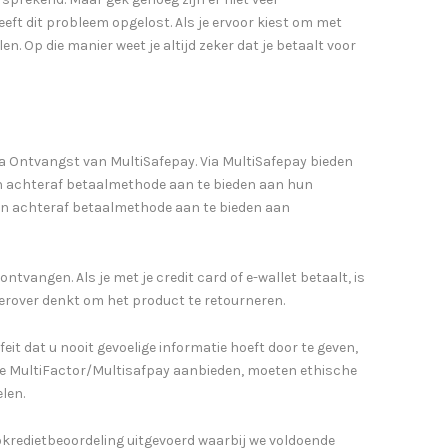
ft dit probleem opgelost. Als je ervoor kiest om met
en. Op die manier weet je altijd zeker dat je betaalt voor
na Ontvangst van MultiSafepay. Via MultiSafepay bieden
n achteraf betaalmethode aan te bieden aan hun
een achteraf betaalmethode aan te bieden aan
ntvangen. Als je met je credit card of e-wallet betaalt, is
n erover denkt om het product te retourneren.
eit dat u nooit gevoelige informatie hoeft door te geven,
ls die MultiFactor/Multisafpay aanbieden, moeten ethische
len.
kredietbeoordeling uitgevoerd waarbij we voldoende