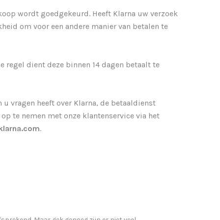
ankoop wordt goedgekeurd. Heeft Klarna uw verzoek
kheid om voor een andere manier van betalen te
de regel dient deze binnen 14 dagen betaalt te
en u vragen heeft over Klarna, de betaaldienst
t op te nemen met onze klantenservice via het
klarna.com
.
sprekend. Maar gek genoeg zijn er niet veel