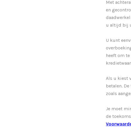
Met achtera
en gecontro
daadwerkeli
u altijd bi
U kunt eenv
overboeking
heeft om te
kredietwaar
Als u kiest
betalen. De
zoals aange
Je moet mini
de toekomst
Voorwaard