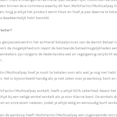
en binnen de e-commece waarbij dit kan. MultiFactor/Multisafpay hee
n, krijg je altijd het product eerst thuis en hoef je pas daarna te betal
e daadwerkelijk hebt besteld.
Factor?
s gespecialiseerd in het achteraf betaalproces van de dienst Betaal 
liers de mogelijkheid om naast de bestaande betaalmogelijkheden ee
winkeliers zijn volgens de Nederlandse wet en regelgeving verplicht 
n.
or/Multisafpay hoef je nooit te betalen voor iets wat je nog niet hebt o
s. Het is bijvoorbeeld handig als je niet zeker over je aankoop bent e
tiFactor/Multisafpay winkelt, heeft u altijd 100% zekerheid. Naast het f
altijd bij een veilige winkel winkelt als je voor Klarna kiest. De winke
en en onze eisen naleven, zodat je altijd veilig en eenvoudig kunt winke
 van de aankoop heeft MultiFactor/Multisafpay een zogenaamde micro