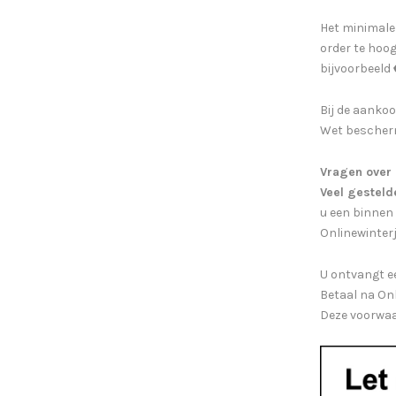
Het minimal
order te hoog
bijvoorbeeld
Bij de aanko
Wet bescher
Vragen over 
Veel gesteld
u een binnen
Onlinewinterj
U ontvangt ee
Betaal na On
Deze voorwaa