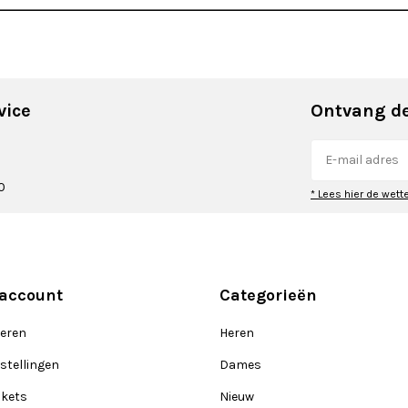
vice
Ontvang de
0
* Lees hier de wett
 account
Categorieën
reren
Heren
stellingen
Dames
ckets
Nieuw