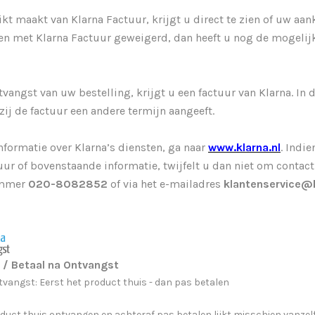
ikt maakt van Klarna Factuur, krijgt u direct te zien of uw a
en met Klarna Factuur geweigerd, dan heeft u nog de mogelij
tvangst van uw bestelling, krijgt u een factuur van Klarna. In 
zij de factuur een andere termijn aangeeft.
nformatie over Klarna’s diensten, ga naar
www.klarna.nl
. Indi
uur of bovenstaande informatie, twijfelt u dan niet om contac
ummer
020-8082852
of via het e-mailadres
klantenservice@
 / Betaal na Ontvangst
tvangst: Eerst het product thuis - dan pas betalen
duct thuis ontvangen en achteraf pas betalen lijkt misschien vanzelf