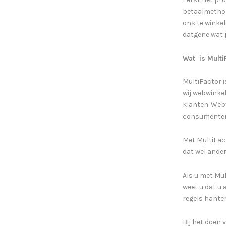
betaalmethod
ons te winkele
datgene wat j
Wat is Multi
MultiFactor i
wij webwinke
klanten. Web
consumente
Met MultiFact
dat wel ander
Als u met Mul
weet u dat u 
regels hanter
Bij het doen