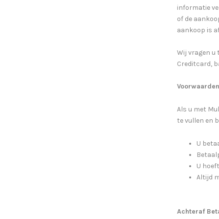
informatie v
of de aankoo
aankoop is a
Wij vragen u 
Creditcard, 
Voorwaarden
Als u met Mul
te vullen en 
U beta
Betaalp
U hoef
Altijd
Achteraf Bet