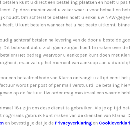
f betalen kunt u direct een bestelling plaatsen en hoeft u pas
leerd. Op deze manier weet u zeker waar u voor betaalt en beta
jk houdt. Om achteraf te betalen hoeft u enkel uw NAW-gegeven
j u heeft. U kunt betalen wanneer het u het beste uitkomt, binn
oudig achteraf betalen na levering van de door u bestelde goe
. Dit betekent dat u zich geen zorgen hoeft te maken over de 
 betalen! Het bedrag waarvoor u aankopen kunt doen met Klarn
digheid, maar zal op het moment van aankoop aan u duideli
 voor een betaalmethode van Klarna ontvangt u altijd eerst het 
 factuur wordt per post of per mail verstuurd. De betaling hie
geven op de factuur. Uw order mag maximaal een waarde hebb
maal 18+ zijn om deze dienst te gebruiken. Als je op tijd beta
 nogmaals gebruik kunt maken van de diensten van Klarna. Do
en
en bevestig je dat je de
Privacyverklaring
en
Cookieverklar