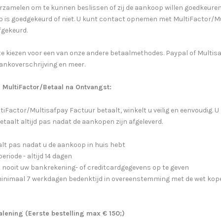
erzamelen om te kunnen beslissen of zij de aankoop willen goedkeuren
p is goedgekeurd of niet. U kunt contact opnemen met MultiFactor/M
fgekeurd.
te kiezen voor een van onze andere betaalmethodes. Paypal of Multisaf
bankoverschrijving en meer.
 MultiFactor/
Betaal na Ontvangst
:
tiFactor/Multisafpay Factuur betaalt, winkelt u veilig en eenvoudig. 
betaalt altijd pas nadat de aankopen zijn afgeleverd.
alt pas nadat u de aankoop in huis hebt
eriode - altijd 14 dagen
t nooit uw bankrekening- of creditcardgegevens op te geven
 minimaal 7 werkdagen bedenktijd in overeenstemming met de wet kop
alening (Eerste bestelling max € 150;)