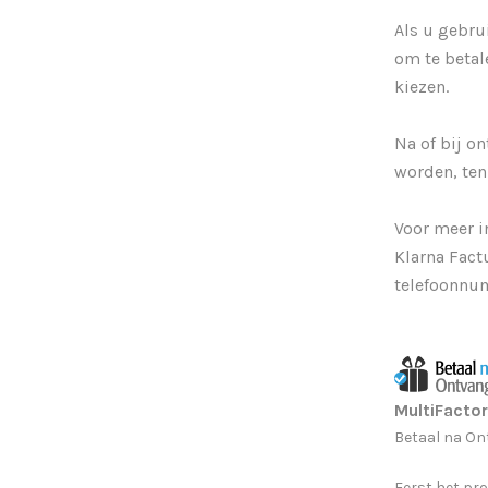
Als u gebru
om te betal
kiezen.
Na of bij on
worden, ten
Voor meer i
Klarna Fact
telefoonn
MultiFactor
Betaal na On
Eerst het pro