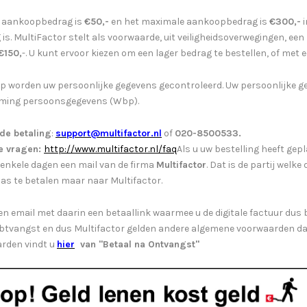
e aankoopbedrag is
€50,-
en het maximale aankoopbedrag is
€300,-
i
 is. MultiFactor stelt als voorwaarde, uit veiligheidsoverwegingen, ee
€150,
-. U kunt ervoor kiezen om een lager bedrag te bestellen, of met
op worden uw persoonlijke gegevens gecontroleerd. Uw persoonlijke
ming persoonsgegevens (Wbp).
de betaling
:
support@multifactor.nl
of
020-8500533.
e vragen:
http://www.multifactor.nl/faq
Als u uw bestelling heeft gep
 enkele dagen een mail van de firma
Multifactor
. Dat is de partij welk
as te betalen maar naar Multifactor.
n email met daarin een betaallink waarmee u de digitale factuur dus
btvangst en dus Multifactor gelden andere algemene voorwaarden da
rden vindt u
hier
van
"Betaal na Ontvangst"