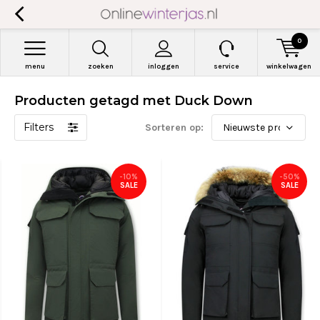
0
menu
zoeken
inloggen
service
winkelwagen
Producten getagd met Duck Down
Filters
Sorteren op:
-10%
-50%
SALE
SALE