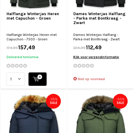
Halflange Winterjas Heren
Dames Winterjas Halflang
met Capuchon - Groen
- Parka met Bontkraag -
Zwart
Halflange Winterjas Heren met
Dames Winterjas Halflang -
Capuchon - 7503 - Groen
Parka met Bontkraag - Zwart
157,49
112,49
174,99
224,99
Delivered tomorrow
Klik voor verzendinformatie
Niet op voorraad
-35%
-50%
SALE
SALE