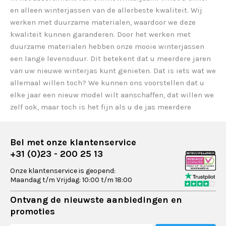
en alleen winterjassen van de allerbeste kwaliteit. Wij
werken met duurzame materialen, waardoor we deze
kwaliteit kunnen garanderen. Door het werken met
duurzame materialen hebben onze mooie winterjassen
een lange levensduur. Dit betekent dat u meerdere jaren
van uw nieuwe winterjas kunt genieten. Dat is iets wat we
allemaal willen toch? We kunnen ons voorstellen dat u
elke jaar een nieuw model wilt aanschaffen, dat willen we
zelf ook, maar toch is het fijn als u de jas meerdere
seizoenen en jaren kunt dragen. Koppel dat aan onze
tijdloze designs en langdurende trends en u zit sowieso
Bel met onze klantenservice
goed.
+31 (0)23 - 200 25 13
Wanneer u ervoor kiest om elk jaar een nieuw model te
Onze klantenservice is geopend:
kopen dan heeft u dus meerdere designs om mee te
Maandag t/m Vrijdag: 10:00 t/m 18:00
combineren, omdat onze modellen ook niet zo maar uit de
Ontvang de nieuwste aanbiedingen en
mode gaan. Dat betekent dat u oneindige looks kunt
promoties
blijven creëren. Niet alleen vrouwen worden daar heel blij