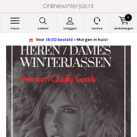
0
menu
zoeken
inloggen
service
winkelwagen
Voor
18:00 besteld
= Morgen in huis!