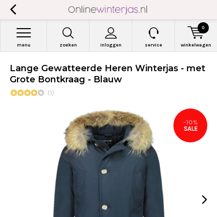
0
menu
zoeken
inloggen
service
winkelwagen
Lange Gewatteerde Heren Winterjas - met
Grote Bontkraag - Blauw
(1)
-10%
SALE