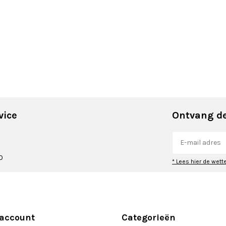
vice
Ontvang de
0
* Lees hier de wett
 account
Categorieën