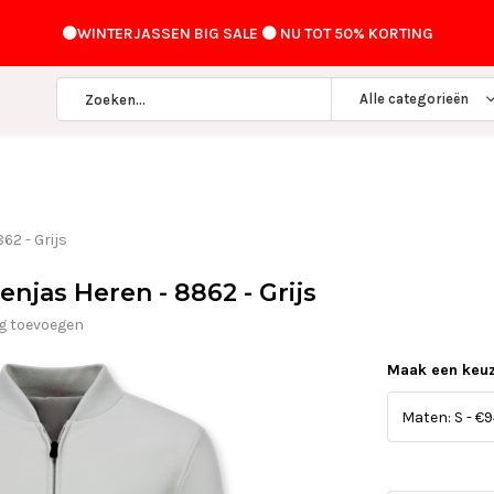
⚫️WINTERJASSEN BIG SALE ⚫️ NU TOT 50% KORTING
Alle categorieën
62 - Grijs
njas Heren - 8862 - Grijs
ng toevoegen
Maak een keu