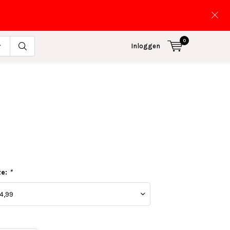
0
Inloggen
ze:
*