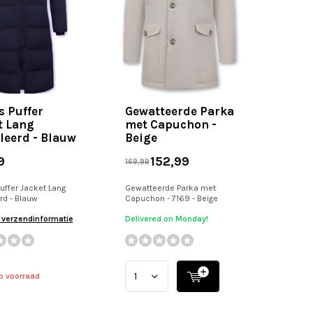
 Puffer
Gewatteerde Parka
t Lang
met Capuchon -
lleerd - Blauw
Beige
9
152,99
169,99
ffer Jacket Lang
Gewatteerde Parka met
rd - Blauw
Capuchon - 7169 - Beige
r verzendinformatie
Delivered on Monday!
p voorraad