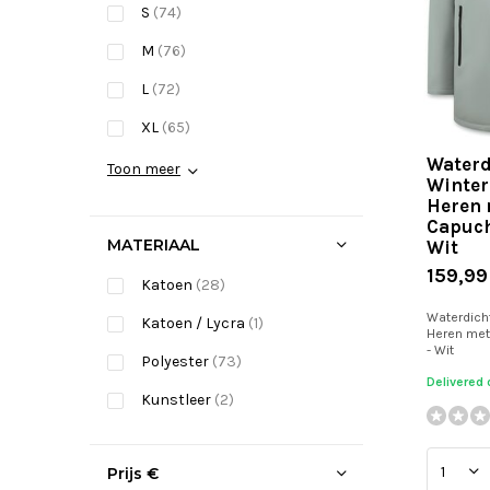
S
(74)
M
(76)
L
(72)
XL
(65)
Waterd
Toon meer
Winter
Heren 
Capuch
MATERIAAL
Wit
159,99
Katoen
(28)
Waterdich
Katoen / Lycra
(1)
Heren met
- Wit
Polyester
(73)
Delivered
Kunstleer
(2)
Prijs
€