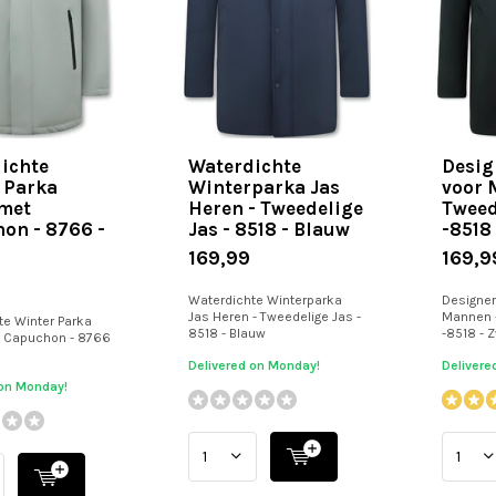
ichte
Waterdichte
Desig
 Parka
Winterparka Jas
voor 
met
Heren - Tweedelige
Tweed
on - 8766 -
Jas - 8518 - Blauw
-8518
169,99
169,9
Waterdichte Winterparka
Designer
Jas Heren - Tweedelige Jas -
Mannen -
te Winter Parka
8518 - Blauw
-8518 - 
 Capuchon - 8766
Delivered on Monday!
Delivere
 on Monday!