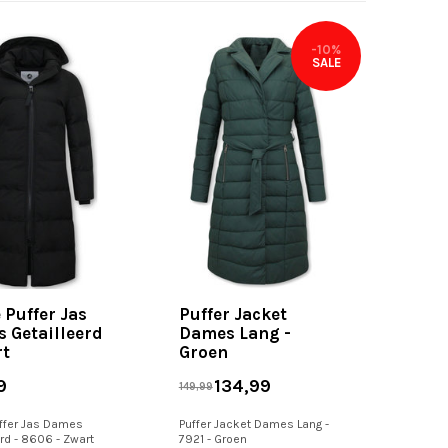
-10%
SALE
 Puffer Jas
Puffer Jacket
 Getailleerd
Dames Lang -
rt
Groen
9
134,99
149,99
ffer Jas Dames
Puffer Jacket Dames Lang -
rd - 8606 - Zwart
7921 - Groen