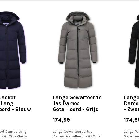
 Jacket
Lange Gewatteerde
Lange
 Lang
Jas Dames
Dames
leerd - Blauw
Getailleerd - Grijs
- Zwa
174,99
174,9
cket Dames Lang
Lange Gewatteerde Jas
Lange Pu
d - 8606 - Blauw
Dames Getailleerd - 8606 -
Getaillee