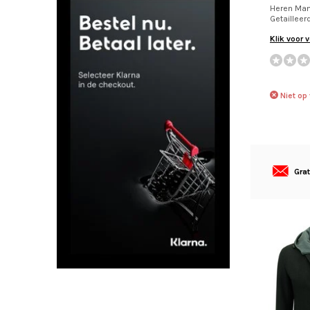
Heren Mant
Getailleer
Klik voor 
Niet op
Gra