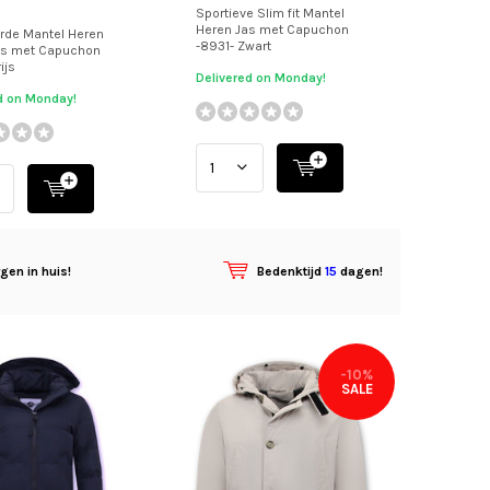
Sportieve Slim fit Mantel
Heren Jas met Capuchon
erde Mantel Heren
-8931- Zwart
as met Capuchon
ijs
Delivered on Monday!
d on Monday!
gen in huis!
Bedenktijd
15
dagen!
-10%
SALE