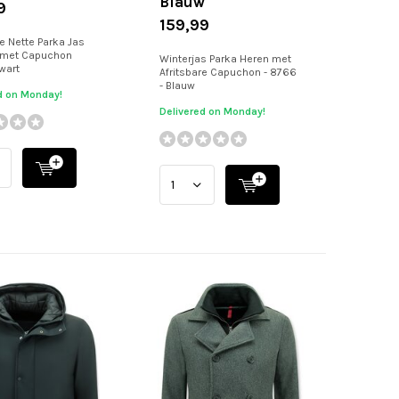
Blauw
9
159,99
e Nette Parka Jas
met Capuchon
Winterjas Parka Heren met
wart
Afritsbare Capuchon - 8766
- Blauw
d on Monday!
Delivered on Monday!