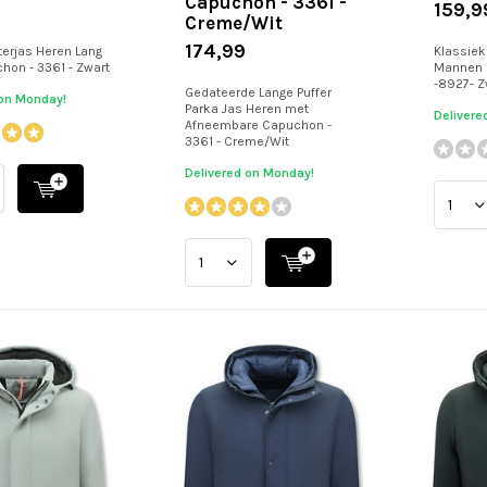
Capuchon - 3361 -
159,9
Creme/Wit
174,99
terjas Heren Lang
Klassiek
hon - 3361 - Zwart
Mannen 
-8927- Z
Gedateerde Lange Puffer
 on Monday!
Parka Jas Heren met
Delivere
Afneembare Capuchon -
3361 - Creme/Wit
Delivered on Monday!