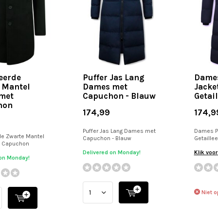
leerde
Puffer Jas Lang
Dames
 Mantel
Dames met
Jacke
met
Capuchon - Blauw
Getai
hon
174,99
174,9
Puffer Jas Lang Dames met
Dames Pu
de Zwarte Mantel
Capuchon - Blauw
Getaillee
t Capuchon
Delivered on Monday!
Klik voo
 on Monday!
Niet o