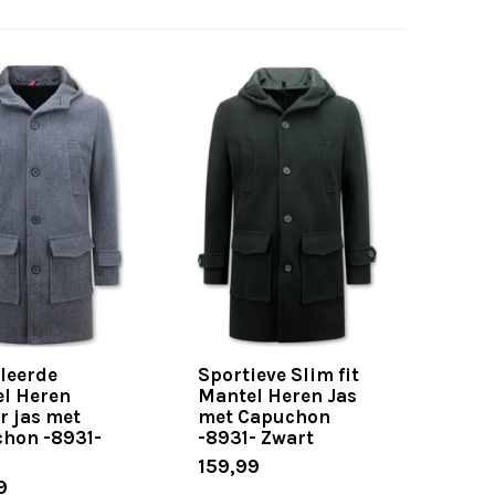
lleerde
Sportieve Slim fit
l Heren
Mantel Heren Jas
r jas met
met Capuchon
hon -8931-
-8931- Zwart
159,99
9