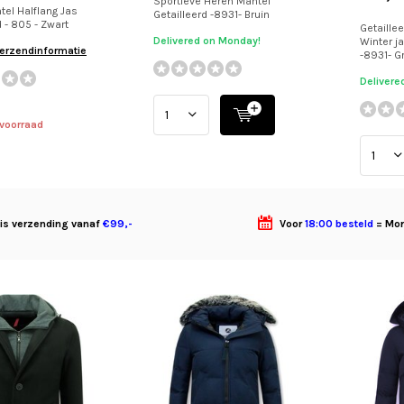
Sportieve Heren Mantel
el Halflang Jas
Getailleerd -8931- Bruin
d - 805 - Zwart
Getaille
Delivered on Monday!
Winter j
verzendinformatie
-8931- Gr
Delivere
 voorraad
tis verzending vanaf
€99,-
Voor
18:00 besteld
= Mor