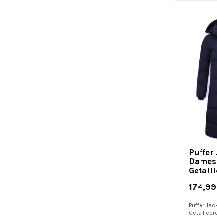
Puffer
Dames
Getail
174,99
Puffer Ja
Getailleer