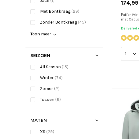
Jack
(1)
174,99
Met Bontkraag
(29)
Puffer Win
met Capuc
Zonder Bontkraag
(45)
Delivered
Toon meer
SEIZOEN
All Season
(15)
Winter
(74)
Zomer
(2)
Tussen
(6)
MATEN
XS
(29)