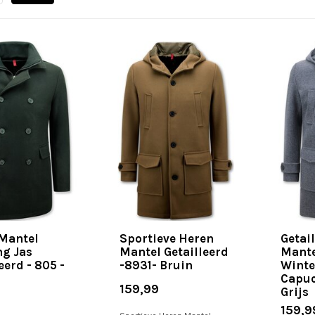
Mantel
Sportieve Heren
Getai
ng Jas
Mantel Getailleerd
Mante
eerd - 805 -
-8931- Bruin
Winte
Capuc
159,99
Grijs
159,9