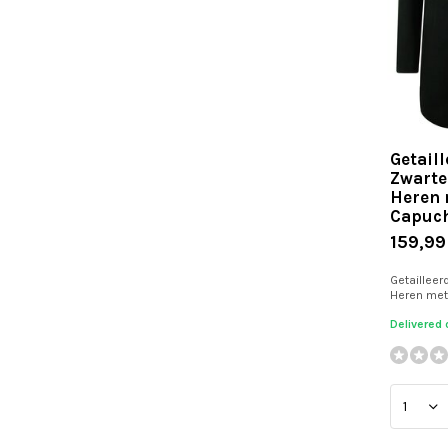
Getail
Zwarte
Heren 
Capuc
159,99
Getailleer
Heren me
Delivered