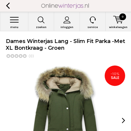
0
menu
zoeken
inloggen
service
winkelwagen
Dames Winterjas Lang - Slim Fit Parka -Met
XL Bontkraag - Groen
(0)
-10%
SALE