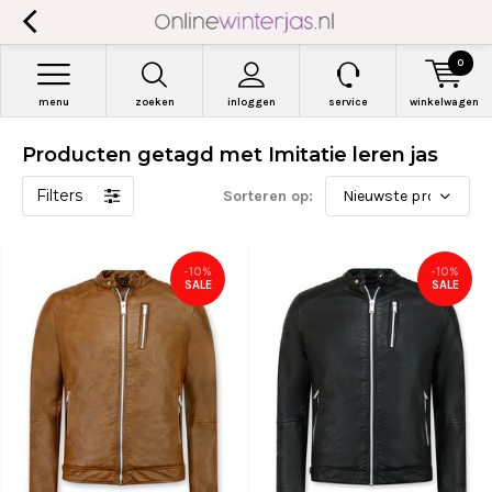
0
menu
zoeken
inloggen
service
winkelwagen
Producten getagd met Imitatie leren jas
Filters
Sorteren op:
-10%
-10%
SALE
SALE