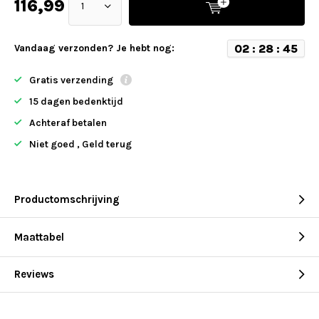
116,99
0
2
:
2
8
:
4
5
Vandaag verzonden? Je hebt nog:
Gratis verzending
15 dagen bedenktijd
Achteraf betalen
Niet goed , Geld terug
Productomschrijving
Maattabel
Reviews