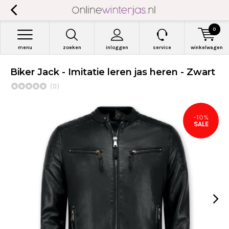
0
menu
zoeken
inloggen
service
winkelwagen
Biker Jack - Imitatie leren jas heren - Zwart
(0)
-10%
SALE