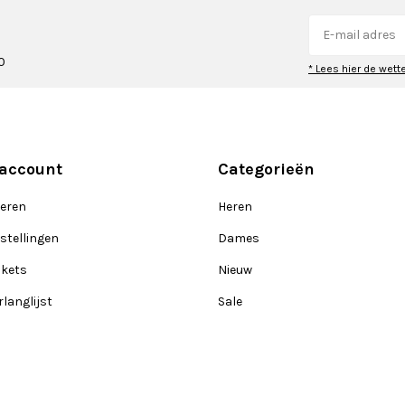
0
* Lees hier de wett
 account
Categorieën
reren
Heren
stellingen
Dames
ckets
Nieuw
rlanglijst
Sale