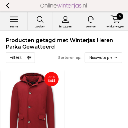
0
menu
zoeken
inloggen
service
winkelwagen
Producten getagd met Winterjas Heren
Parka Gewatteerd
Filters
Sorteren op:
-10%
SALE