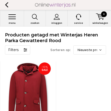
0
menu
zoeken
inloggen
service
winkelwagen
Producten getagd met Winterjas Heren
Parka Gewatteerd Rood
Filters
Sorteren op:
-10%
SALE