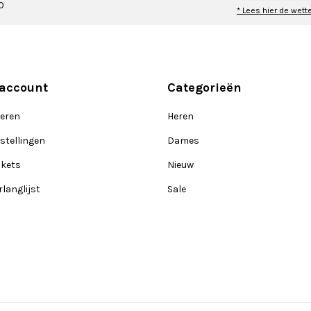
0
* Lees hier de wett
 account
Categorieën
reren
Heren
stellingen
Dames
ckets
Nieuw
rlanglijst
Sale