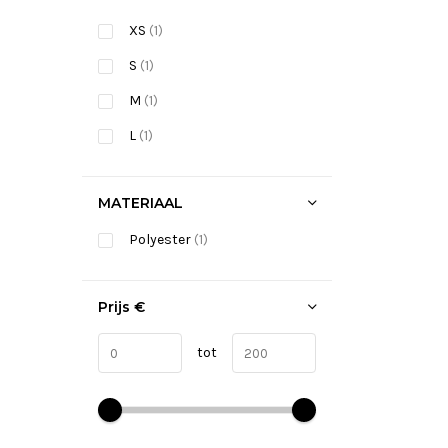
XS
(1)
S
(1)
M
(1)
L
(1)
MATERIAAL
Polyester
(1)
Prijs
€
tot