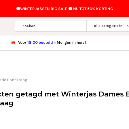
⚫️WINTERJASSEN BIG SALE ⚫️ NU TOT 50% KORTING
Alle categorieën
Voor
18:00 besteld
= Morgen in huis!
atie Bontkraag
ten getagd met Winterjas Dames E
raag