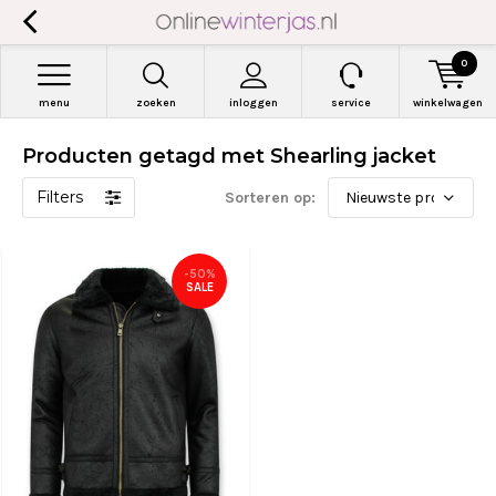
0
menu
zoeken
inloggen
service
winkelwagen
Producten getagd met Shearling jacket
Filters
Sorteren op:
-50%
SALE