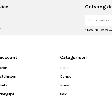
vice
Ontvang de
0
* Lees hier de wett
 account
Categorieën
reren
Heren
stellingen
Dames
ckets
Nieuw
rlanglijst
Sale