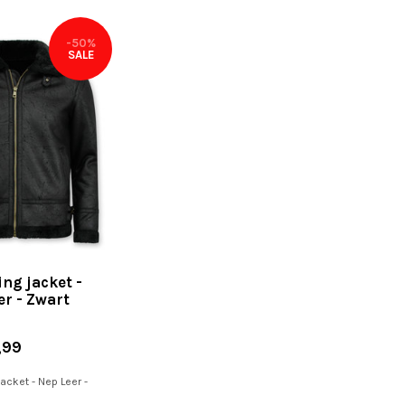
-50%
SALE
ng jacket -
er - Zwart
,99
jacket - Nep Leer -