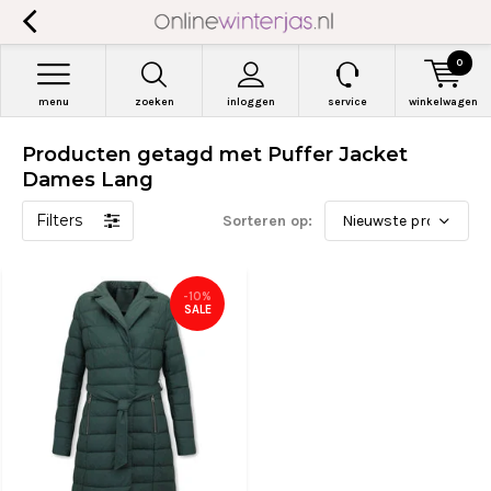
0
menu
zoeken
inloggen
service
winkelwagen
Producten getagd met Puffer Jacket
Dames Lang
Filters
Sorteren op:
-10%
SALE