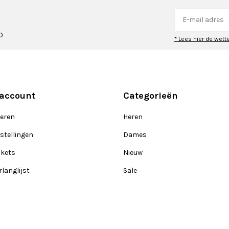
0
* Lees hier de wett
 account
Categorieën
reren
Heren
stellingen
Dames
ckets
Nieuw
rlanglijst
Sale