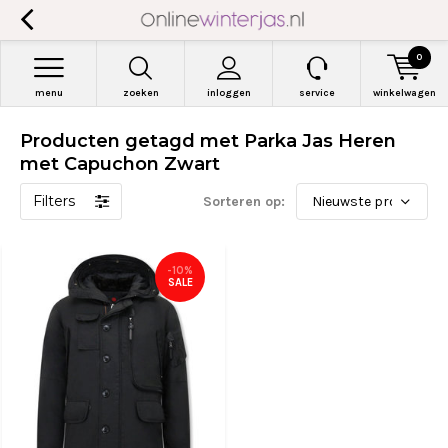
0
menu
zoeken
inloggen
service
winkelwagen
Producten getagd met Parka Jas Heren
met Capuchon Zwart
Filters
Sorteren op:
-10%
SALE