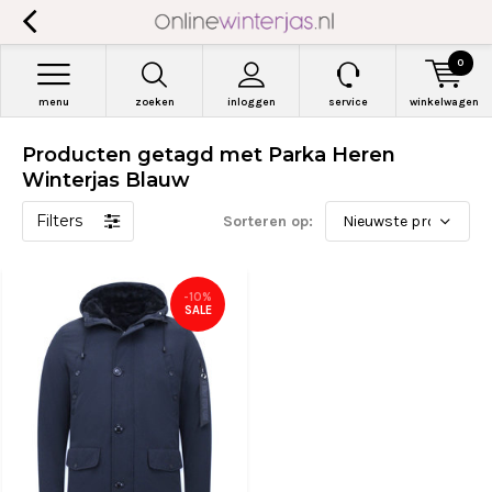
0
menu
zoeken
inloggen
service
winkelwagen
Producten getagd met Parka Heren
Winterjas Blauw
Filters
Sorteren op:
-10%
SALE