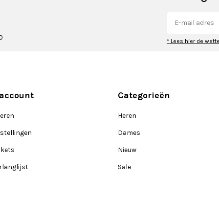
0
* Lees hier de wett
 account
Categorieën
reren
Heren
stellingen
Dames
ckets
Nieuw
rlanglijst
Sale