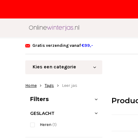
Gratis verzending vanaf
€99,-
Kies een categorie
Home
Tags
Leer jas
Sorteren op:
Filters
Produc
GESLACHT
Heren
(1)