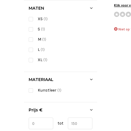
Klik voor 
MATEN
XS
(1)
S
(1)
Niet op
M
(1)
L
(1)
XL
(1)
MATERIAAL
Kunstleer
(1)
Prijs
€
tot