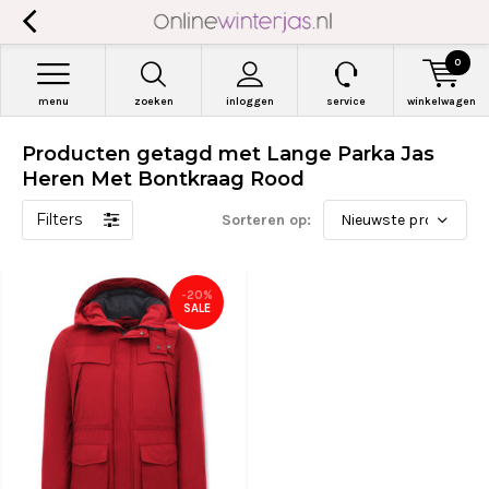
0
menu
zoeken
inloggen
service
winkelwagen
Producten getagd met Lange Parka Jas
Heren Met Bontkraag Rood
Filters
Sorteren op:
-20%
SALE