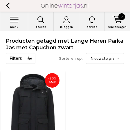
0
menu
zoeken
inloggen
service
winkelwagen
Producten getagd met Lange Heren Parka
Jas met Capuchon zwart
Filters
Sorteren op:
-20%
SALE