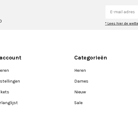
0
* Lees hier de wett
 account
Categorieën
reren
Heren
stellingen
Dames
ckets
Nieuw
rlanglijst
Sale