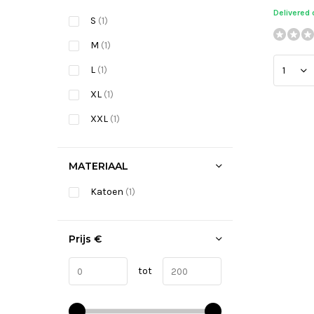
Delivered
S
(1)
M
(1)
L
(1)
XL
(1)
XXL
(1)
MATERIAAL
Katoen
(1)
Prijs
€
tot