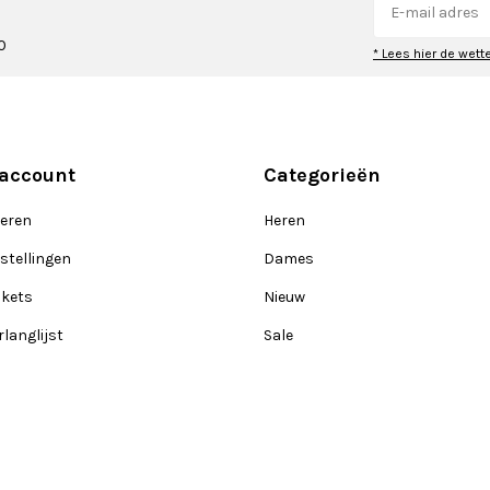
0
* Lees hier de wett
 account
Categorieën
reren
Heren
stellingen
Dames
ckets
Nieuw
rlanglijst
Sale