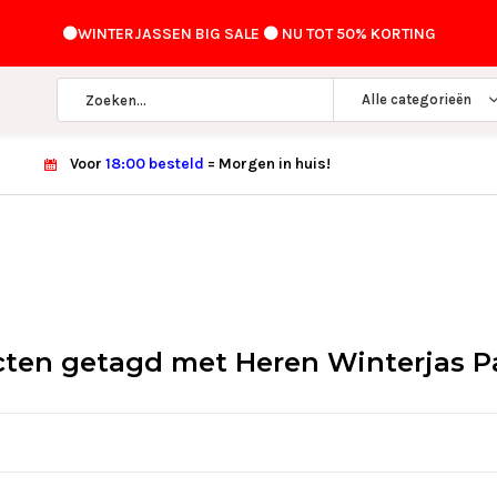
⚫️WINTERJASSEN BIG SALE ⚫️ NU TOT 50% KORTING
Alle categorieën
Voor
18:00 besteld
= Morgen in huis!
ten getagd met Heren Winterjas P