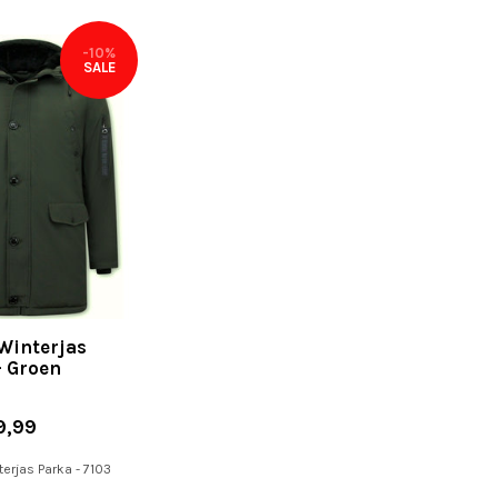
-10%
SALE
Winterjas
- Groen
9,99
erjas Parka - 7103