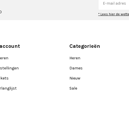
0
* Lees hier de wett
 account
Categorieën
reren
Heren
stellingen
Dames
ckets
Nieuw
rlanglijst
Sale