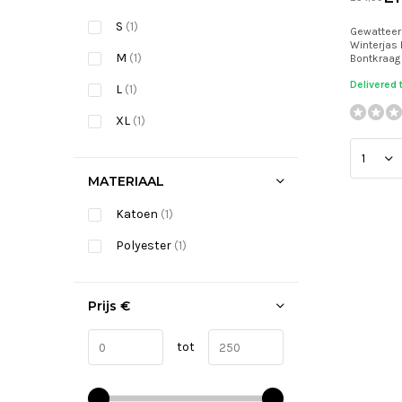
S
(1)
Gewatteer
Winterjas 
M
(1)
Bontkraag 
Delivered
L
(1)
XL
(1)
MATERIAAL
Katoen
(1)
Polyester
(1)
Prijs
€
tot