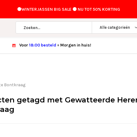
⚫️WINTERJASSEN BIG SALE ⚫️ NU TOT 50% KORTING
Alle categorieën
Voor
18:00 besteld
= Morgen in huis!
te Bontkraag
ten getagd met Gewatteerde Heren
raag