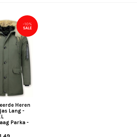
-10%
SALE
eerde Heren
jas Lang -
XL
aag Parka -
1,49