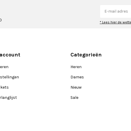
0
* Lees hier de wett
 account
Categorieën
reren
Heren
stellingen
Dames
ckets
Nieuw
rlanglijst
Sale