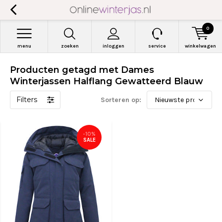
0
menu
zoeken
inloggen
service
winkelwagen
Producten getagd met Dames
Winterjassen Halflang Gewatteerd Blauw
Filters
Sorteren op:
-10%
SALE