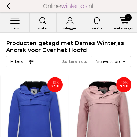
0
menu
zoeken
inloggen
service
winkelwagen
Producten getagd met Dames Winterjas
Anorak Voor Over het Hoofd
Filters
Sorteren op:
-10%
-10%
SALE
SALE