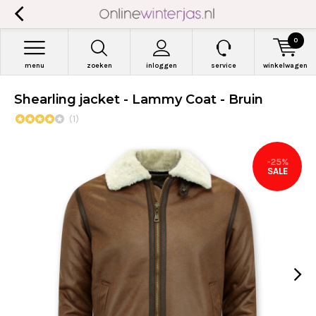
0
menu
zoeken
inloggen
service
winkelwagen
Shearling jacket - Lammy Coat - Bruin
(1)
-25%
SALE