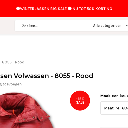
⚫️WINTERJASSEN BIG SALE ⚫️ NU TOT 50% KORTING
Alle categorieën
- 8055 - Rood
ssen Volwassen - 8055 - Rood
ng toevoegen
Maak een keu
-15%
SALE