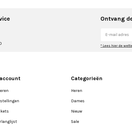
vice
Ontvang de
0
* Lees hier de wett
 account
Categorieën
reren
Heren
stellingen
Dames
ckets
Nieuw
rlanglijst
Sale