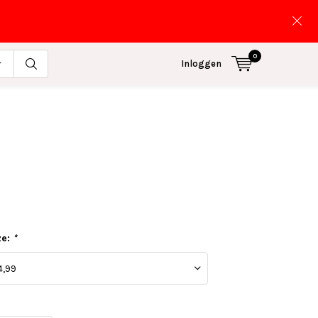
0
Inloggen
ze:
*