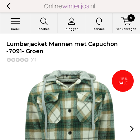
0
menu
zoeken
inloggen
service
winkelwagen
Lumberjacket Mannen met Capuchon
-7091- Groen
(0)
-15%
SALE