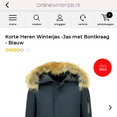
0
menu
zoeken
inloggen
service
winkelwagen
Korte Heren Winterjas -Jas met Bontkraag
- Blauw
(1)
-20%
SALE