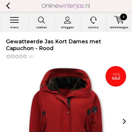
0
menu
zoeken
inloggen
service
winkelwagen
Gewatteerde Jas Kort Dames met
Capuchon - Rood
(0)
-10%
SALE