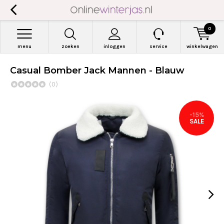
0
menu
zoeken
inloggen
service
winkelwagen
Casual Bomber Jack Mannen - Blauw
(0)
-15%
SALE