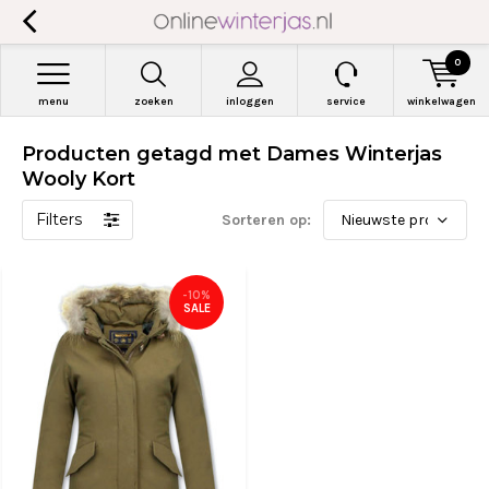
0
menu
zoeken
inloggen
service
winkelwagen
Producten getagd met Dames Winterjas
Wooly Kort
Filters
Sorteren op:
-10%
SALE