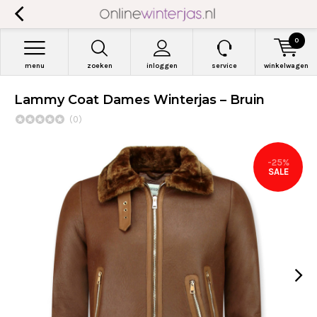
0
menu
zoeken
inloggen
service
winkelwagen
Lammy Coat Dames Winterjas – Bruin
(0)
-25%
SALE