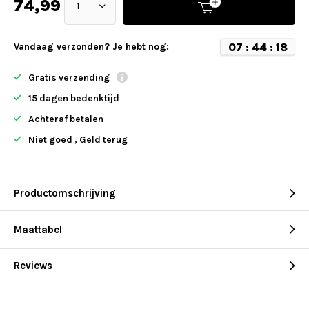
74,99
0
7
:
4
4
:
1
8
Vandaag verzonden? Je hebt nog:
Gratis verzending
15 dagen bedenktijd
Achteraf betalen
Niet goed , Geld terug
Productomschrijving
Maattabel
Reviews