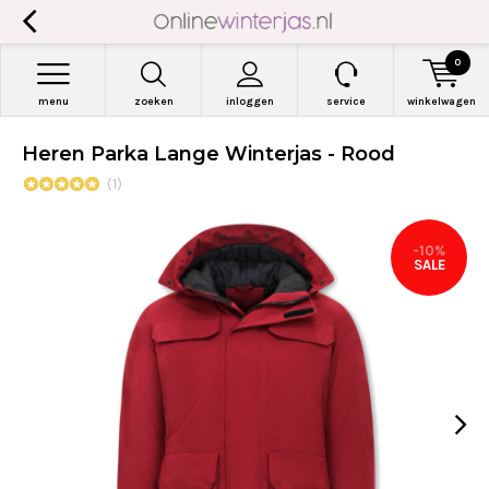
0
menu
zoeken
inloggen
service
winkelwagen
Heren Parka Lange Winterjas - Rood
(1)
-10%
SALE