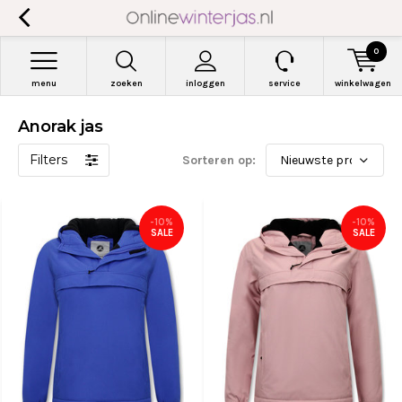
0
menu
zoeken
inloggen
service
winkelwagen
Anorak jas
Filters
Sorteren op:
-10%
-10%
SALE
SALE